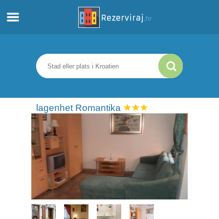
Hem
Lägenheter
Turistinformation
lagenhet Romantika
Stränder
webcams
Möt Kroatien
museer