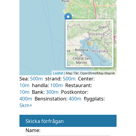
Sea:
500m
strand:
500m
Center:
10m
handla:
100m
Restaurant:
10m
Bank:
300m
Postkontor:
400m
Bensinstation:
400m
flygplats:
5km+
Skicka förfrågan
Name: