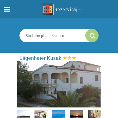
Hem
Lägenheter
Turistinformation
Lägenheter Kusak
Stränder
webcams
Möt Kroatien
museer