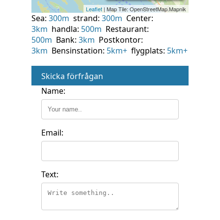
Sea:
300m
strand:
300m
Center:
3km
handla:
500m
Restaurant:
500m
Bank:
3km
Postkontor:
3km
Bensinstation:
5km+
flygplats:
5km+
Skicka förfrågan
Name:
Email:
Text: