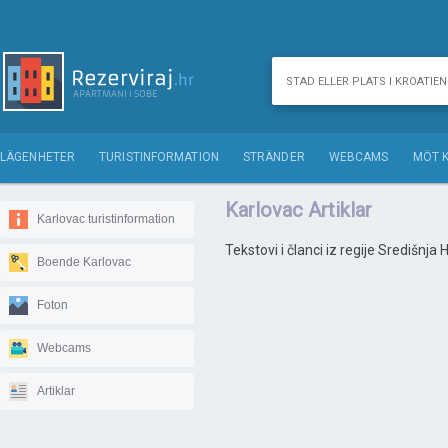
LÄGENHETER
TURISTINFORMATION
STRÄNDER
WEBCAMS
MÖT 
Karlovac Artiklar
Karlovac turistinformation
Tekstovi i članci iz regije Središnja
Boende Karlovac
Foton
Webcams
Artiklar