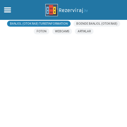
BANJOL (OTOK RAB) TURISTINFORMATION
BOENDE BANJOL (OTOK RAB)
Hem
FOTON
WEBCAMS
ARTIKLAR
Lägenheter
Turistinformation
Stränder
webcams
Möt Kroatien
museer