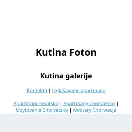
Kutina Foton
Kutina galerije
Kontakta
|
Oglašavanje apartmana
Apartmani Hrvatska
|
Apartmány Chorvatsko
|
Ubytovanie Chorvátsko
|
Kwatery Chorwacja