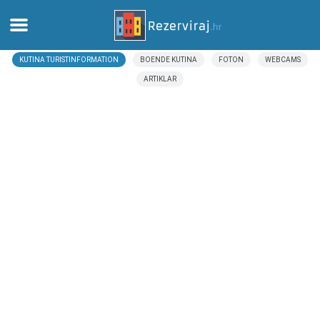
KUTINA TURISTINFORMATION
BOENDE KUTINA
FOTON
WEBCAMS
Hem
ARTIKLAR
Lägenheter
Turistinformation
Stränder
webcams
Möt Kroatien
museer