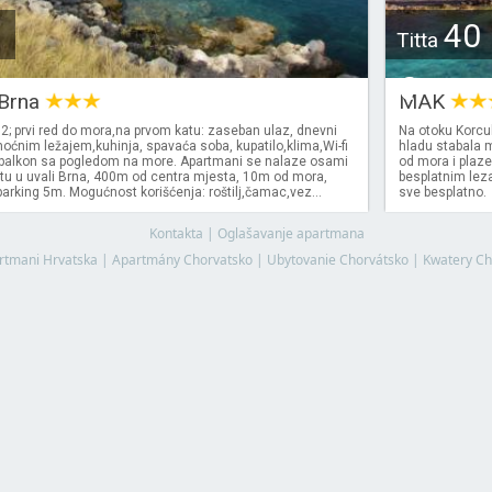
40
Titta
€
 Brna
MAK
; prvi red do mora,na prvom katu: zaseban ulaz, dnevni
Na otoku Korcu
oćnim ležajem,kuhinja, spavaća soba, kupatilo,klima,Wi-fi
hladu stabala
v, balkon sa pogledom na more. Apartmani se nalaze osami
od mora i plaze
u u uvali Brna, 400m od centra mjesta, 10m od mora,
besplatnim leza
arking 5m. Mogućnost korišćenja: roštilj,čamac,vez...
sve besplatno.
Kontakta
|
Oglašavanje apartmana
rtmani Hrvatska
|
Apartmány Chorvatsko
|
Ubytovanie Chorvátsko
|
Kwatery Ch