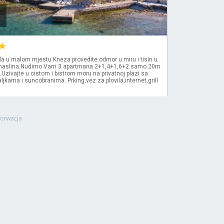
la u malom mjestu Kneza provedite odmor u miru i tisin u
 maslina.Nudimo Vam 3 apartmana 2+1,4+1,6+2 samo 20m
.Uzivajte u cistom i bistrom moru na privatnoj plazi sa
ljkama i suncobranima. Prking,vez za plovila,internet,grill
orwacja