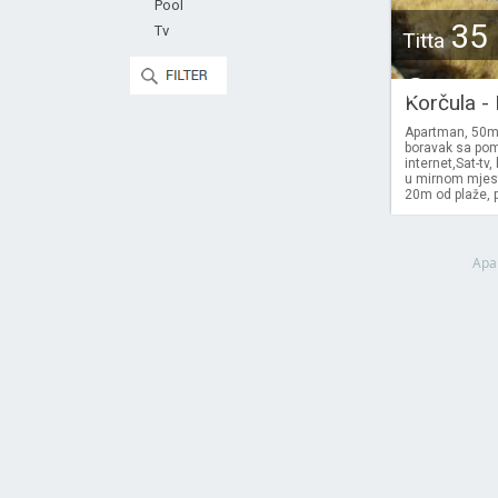
Pool
35
Tv
Titta
€
Korčula -
Apartman, 50m2
boravak sa pom
internet,Sat-t
u mirnom mjest
20m od plaže, p
Apa