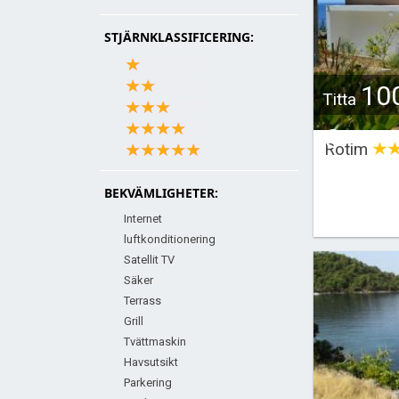
STJÄRNKLASSIFICERING:
10
Titta
€
Rotim
BEKVÄMLIGHETER:
Internet
luftkonditionering
Satellit TV
Säker
Terrass
Grill
Tvättmaskin
Havsutsikt
Parkering