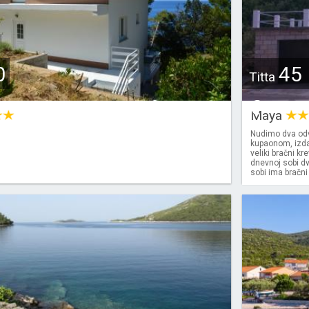
0
45
Titta
€
Maya
Nudimo dva odv
kupaonom, izda
veliki bračni kr
dnevnoj sobi d
sobi ima bračni