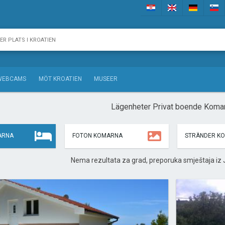
WEBCAMS
MÖT KROATIEN
MUSEER
Lägenheter Privat boende Koma
ARNA
FOTON KOMARNA
STRÄNDER K
Nema rezultata za grad, preporuka smještaja iz