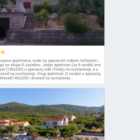
ojena apartmana, svaki sa spavacom sobom, kuhinjom i
ju se skupa ili zasebno. Jedan apartman (za 4 osobe) ima
evet (180x200) u spavaćoj sobi i fotelju na razvlačenje, a u
vosed na razvlačenje. Drugi apartman (3 osobe) u spavaćoj
 krevet(140x200) i dvosed na razvlačenje...