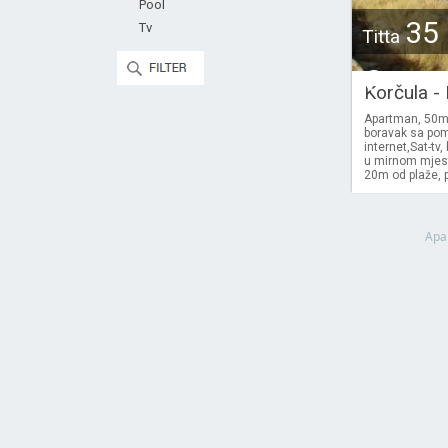
Pool
35
Tv
Titta
€
Korčula -
Apartman, 50m2
boravak sa pom
internet,Sat-t
u mirnom mjest
20m od plaže, p
Apa