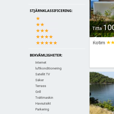
STJÄRNKLASSIFICERING:
10
Titta
€
Rotim
BEKVÄMLIGHETER:
Internet
luftkonditionering
Satellit TV
Säker
Terrass
Grill
Tvättmaskin
Havsutsikt
Parkering