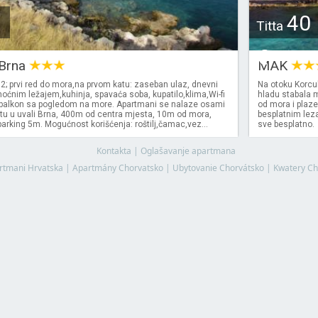
40
Titta
€
 Brna
MAK
; prvi red do mora,na prvom katu: zaseban ulaz, dnevni
Na otoku Korcu
oćnim ležajem,kuhinja, spavaća soba, kupatilo,klima,Wi-fi
hladu stabala
v, balkon sa pogledom na more. Apartmani se nalaze osami
od mora i plaze
u u uvali Brna, 400m od centra mjesta, 10m od mora,
besplatnim leza
arking 5m. Mogućnost korišćenja: roštilj,čamac,vez...
sve besplatno.
Kontakta
|
Oglašavanje apartmana
rtmani Hrvatska
|
Apartmány Chorvatsko
|
Ubytovanie Chorvátsko
|
Kwatery Ch