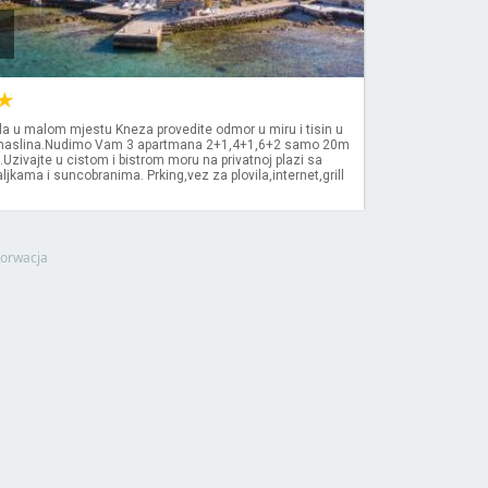
la u malom mjestu Kneza provedite odmor u miru i tisin u
 maslina.Nudimo Vam 3 apartmana 2+1,4+1,6+2 samo 20m
.Uzivajte u cistom i bistrom moru na privatnoj plazi sa
ljkama i suncobranima. Prking,vez za plovila,internet,grill
orwacja