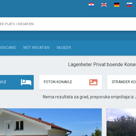
WEBCAMS
MÖT KROATIEN
MUSEER
Lägenheter Privat boende Kona
VLE
FOTON KONAVLE
STRÄNDER KO
Nema rezultata za grad, preporuka smještaja iz