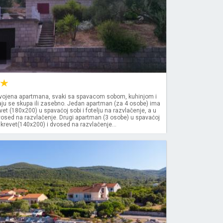
ojena apartmana, svaki sa spavacom sobom, kuhinjom i
ju se skupa ili zasebno. Jedan apartman (za 4 osobe) ima
evet (180x200) u spavaćoj sobi i fotelju na razvlačenje, a u
vosed na razvlačenje. Drugi apartman (3 osobe) u spavaćoj
 krevet(140x200) i dvosed na razvlačenje...