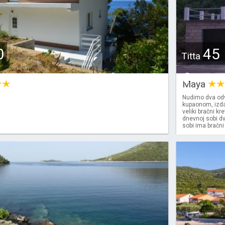
0
45
Titta
€
Maya
Nudimo dva odv
kupaonom, izda
veliki bračni kr
dnevnoj sobi d
sobi ima bračni