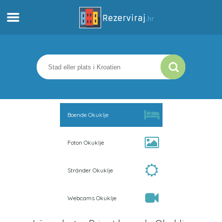
Hem
Lägenheter
Turistinformation
Boende Okuklje
Stränder
Foton Okuklje
webcams
Stränder Okuklje
Möt Kroatien
Webcams Okuklje
museer