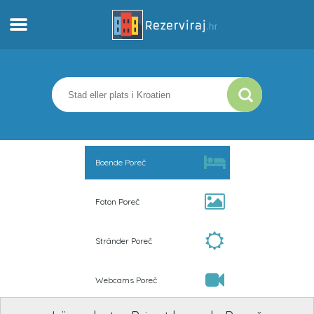
Hem
Lägenheter
Turistinformation
Boende Poreč
Stränder
Foton Poreč
webcams
Stränder Poreč
Möt Kroatien
Webcams Poreč
museer