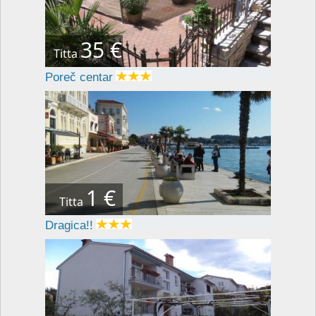
35 €
Titta
Poreč centar
1 €
Titta
Dragica!!