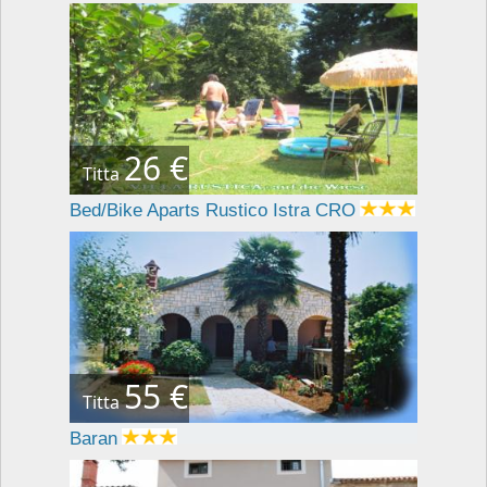
26 €
Titta
Bed/Bike Aparts Rustico Istra CRO
55 €
Titta
Baran