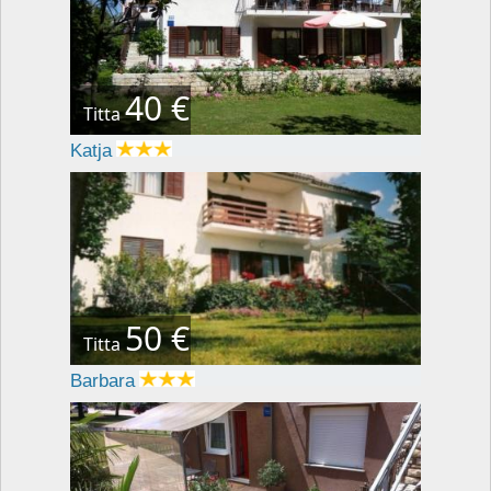
40 €
Titta
Katja
50 €
Titta
Barbara