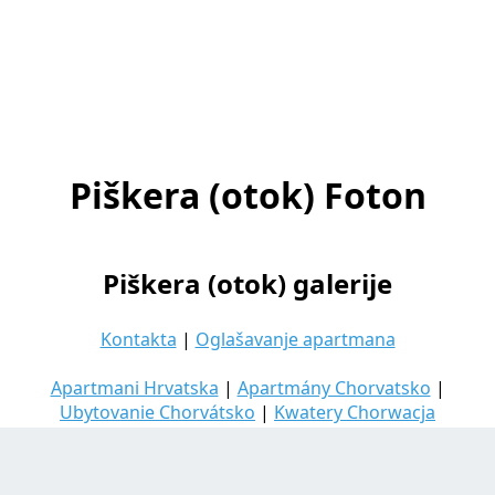
Piškera (otok) Foton
Piškera (otok) galerije
Kontakta
|
Oglašavanje apartmana
Apartmani Hrvatska
|
Apartmány Chorvatsko
|
Ubytovanie Chorvátsko
|
Kwatery Chorwacja