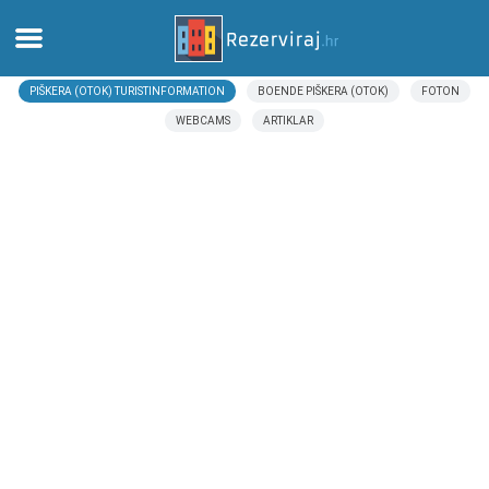
PIŠKERA (OTOK) TURISTINFORMATION
BOENDE PIŠKERA (OTOK)
FOTON
Hem
WEBCAMS
ARTIKLAR
Lägenheter
Turistinformation
Stränder
webcams
Möt Kroatien
museer