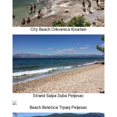
City Beach Crikvenica Kroatien
Strand Salpa Duba Peljesac
Beach Belečica Trpanj Peljesac