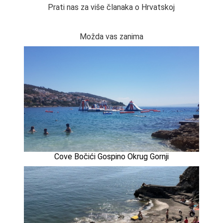
Prati nas za više članaka o Hrvatskoj
Možda vas zanima
Cove Bočići Gospino Okrug Gornji