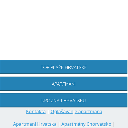
TOP PLAŽE HRVATSKE
APARTMANI
UPOZNAJ HRVATSKU
Kontakta
|
Oglašavanje apartmana
Apartmani Hrvatska
|
Apartmány Chorvatsko
|