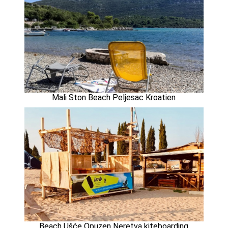
Mali Ston Beach Peljesac Kroatien
Beach Ušće Opuzen Neretva kiteboarding