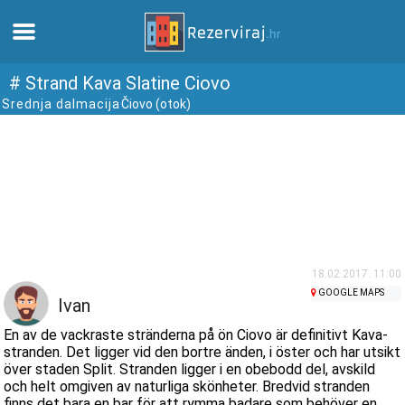
Hem
# Strand Kava Slatine Ciovo
Srednja dalmacija
Čiovo (otok)
Lägenheter
Turistinformation
Stränder
webcams
18.02.2017. 11:00
GOOGLE MAPS
Ivan
Möt Kroatien
En av de vackraste stränderna på ön Ciovo är definitivt Kava-
stranden. Det ligger vid den bortre änden, i öster och har utsikt
över staden Split. Stranden ligger i en obebodd del, avskild
museer
och helt omgiven av naturliga skönheter. Bredvid stranden
finns det bara en bar för att rymma badare som behöver en