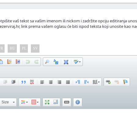
tpišite vaš tekst sa vašim imenom ili nickom i zadržite opciju editiranja unos
ezerviraj.hr, link prema vašem oglasu će biti ispod teksta koji unosite kao na
FR
HU
PL
SV
Size