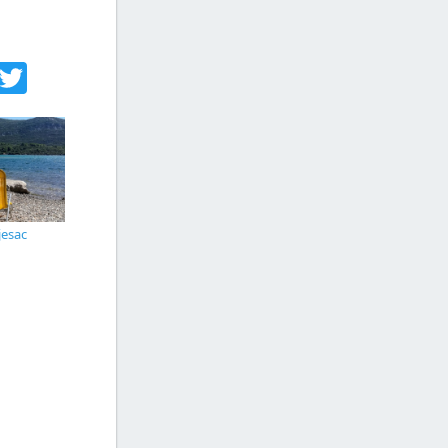
acebook
Twitter
jesac