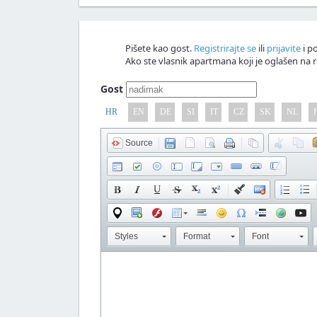
Pišete kao gost.
Registrirajte se
ili
prijavite
i po
Ako ste vlasnik apartmana koji je oglašen na r
Gost
HR
EN
DE
SI
IT
CZ
SK
NL
Source
Styles
Format
Font