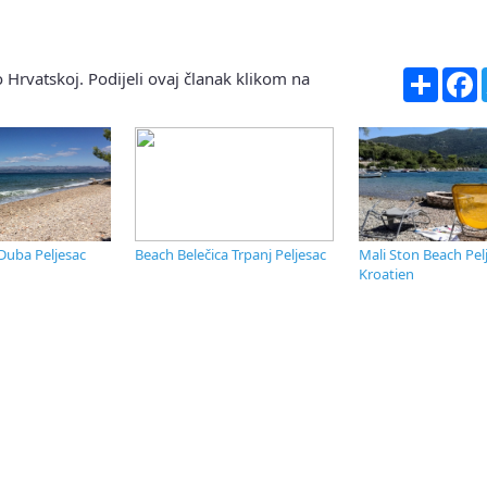
Share
F
 Hrvatskoj. Podijeli ovaj članak klikom na
Duba Peljesac
Beach Belečica Trpanj Peljesac
Mali Ston Beach Pel
Kroatien