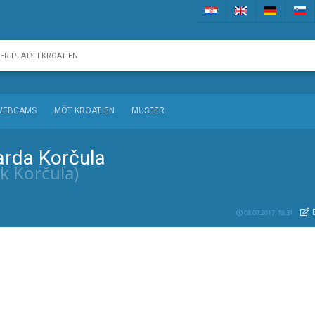
WEBCAMS
MÖT KROATIEN
MUSEER
arda Korčula
k Korčula)
08.07.2017. 18:31