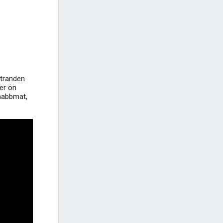
Strand Vela Pržina Lumbarda Korčula
+1
Stranden
ver ön
snabbmat,