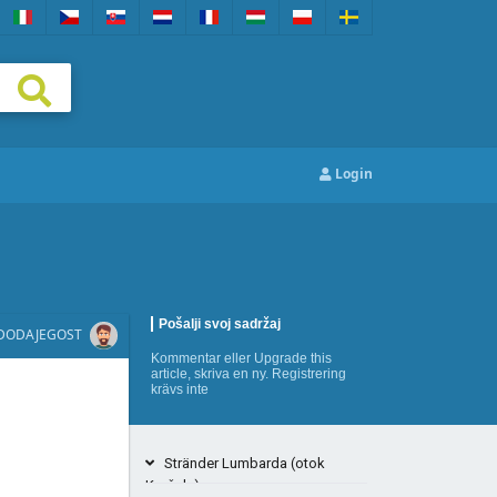
Login
Pošalji svoj sadržaj
DODAJEGOST
Kommentar
eller
Upgrade this
article
,
skriva en ny
. Registrering
krävs inte
Stränder Lumbarda (otok
Korčula)