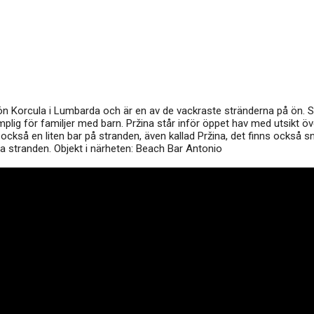
 ön Korcula i Lumbarda och är en av de vackraste stränderna på ön. 
plig för familjer med barn. Pržina står inför öppet hav med utsikt ö
 också en liten bar på stranden, även kallad Pržina, det finns också 
ra stranden. Objekt i närheten: Beach Bar Antonio