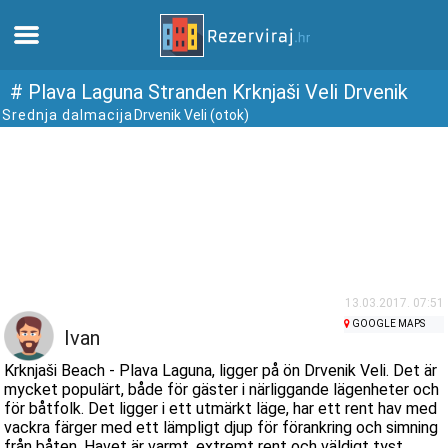
Hem
# Plava Laguna Stranden Krknjaši Veli Drvenik
Srednja dalmacija
Drvenik Veli (otok)
Lägenheter
Turistinformation
Stränder
webcams
13.03.2017. 07:51
GOOGLE MAPS
Ivan
Möt Kroatien
Krknjaši Beach - Plava Laguna, ligger på ön Drvenik Veli. Det är
mycket populärt, både för gäster i närliggande lägenheter och
för båtfolk. Det ligger i ett utmärkt läge, har ett rent hav med
museer
vackra färger med ett lämpligt djup för förankring och simning
från båten. Havet är varmt, extremt rent och väldigt tyst.