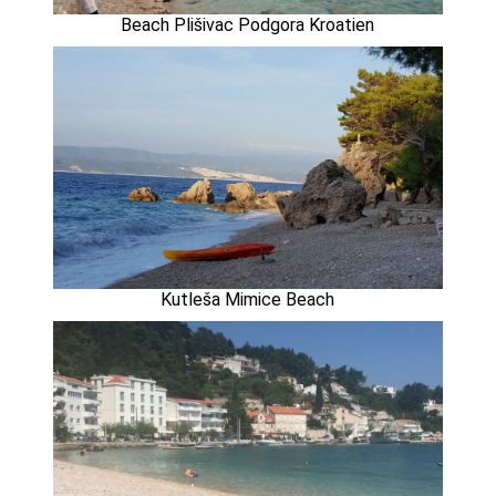
Beach Plišivac Podgora Kroatien
Kutleša Mimice Beach