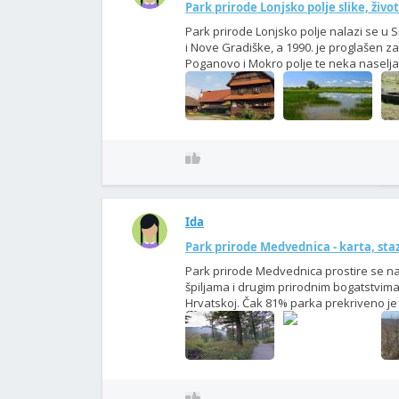
Park prirode Lonjsko polje slike, živo
Park prirode Lonjsko polje nalazi se u 
i Nove Gradiške, a 1990. je proglašen 
Poganovo i Mokro polje te neka naselja u
Ida
Park prirode Medvednica - karta, staze
Park prirode Medvednica prostire se na
špiljama i drugim prirodnim bogatstvima,
Hrvatskoj. Čak 81% parka prekriveno je