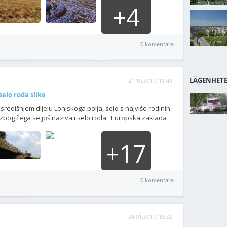
+4
0 komentara
LÄGENHETE
21.10.2017. 11:48
selo roda slike
 središnjem dijelu Lonjskoga polja, selo s najviše rodinih
zbog čega se još naziva i selo roda. Europska zaklada
+17
0 komentara
24.01.2017. 18:32