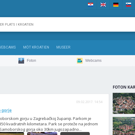
WEBCAMS
MÖT KROATIEN
MUSEER
Foton
Webcams
FOTON KA
09.02.2017. 14:54
 gorje
oborskom gorju u Zagrebačkoj županiji. Parkom je
 350 kvadratnih kilometara. Park se proteže na jednom
 Samoborskog gorja oko 30km jugozapadno...