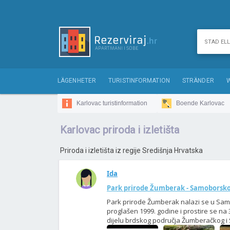
LÄGENHETER
TURISTINFORMATION
STRÄNDER
Karlovac turistinformation
Boende Karlovac
Karlovac priroda i izletišta
Priroda i izletišta iz regije Središnja Hrvatska
Ida
Park prirode Žumberak - Samoborsko
Park prirode Žumberak nalazi se u Sam
proglašen 1999. godine i prostire se na
dijelu brdskog područja Žumberačkog i