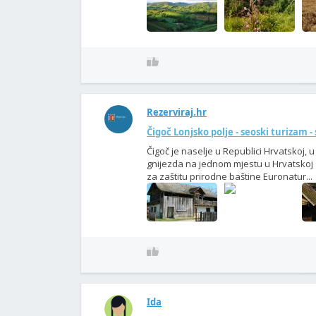
Rezerviraj.hr
Čigoč Lonjsko polje - seoski turizam - 
Čigoč je naselje u Republici Hrvatskoj, u
gnijezda na jednom mjestu u Hrvatskoj 
za zaštitu prirodne baštine Euronatur...
Ida