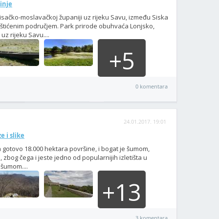
tinje
Sisačko-moslavačkoj županiji uz rijeku Savu, između Siska
zaštićenim područjem. Park prirode obuhvaća Lonjsko,
z rijeku Savu....
+5
0 komentara
24.01.2017. 19:01
 i slike
 gotovo 18.000 hektara površine, i bogat je šumom,
 zbog čega i jeste jedno od popularnijih izletišta u
 šumom....
+13
3 komentara