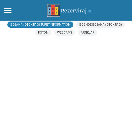
BOŠANA (OTOK PAG) TURISTINFORMATION
BOENDE BOŠANA (OTOK PAG)
Hem
FOTON
WEBCAMS
ARTIKLAR
Lägenheter
Turistinformation
Stränder
webcams
Möt Kroatien
museer