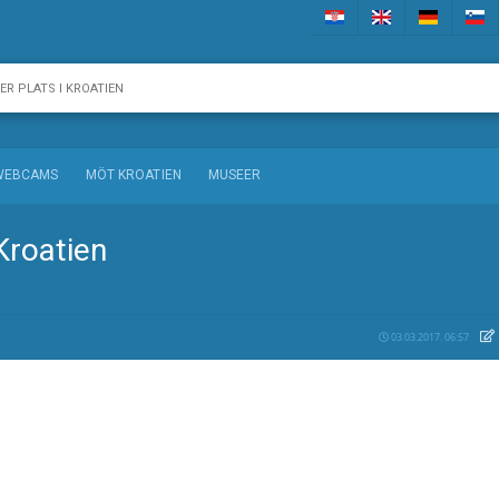
WEBCAMS
MÖT KROATIEN
MUSEER
Kroatien
03.03.2017. 06:57