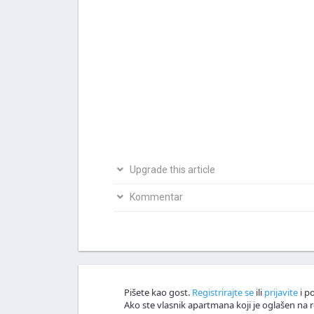
Upgrade this article
Bio si na ovom mjestu? Podijeli s nama svoja i
Kommentar
Napiši svoju verziju članka
Nagrađujemo v
Kommentar!
Pišete kao gost.
Registrirajte se
ili
prijavite
i po
Ako ste vlasnik apartmana koji je oglašen na r