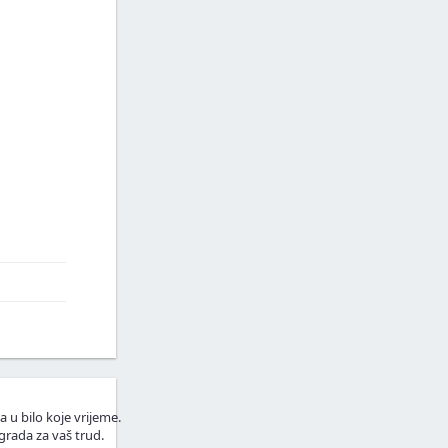
a u bilo koje vrijeme.
grada za vaš trud.