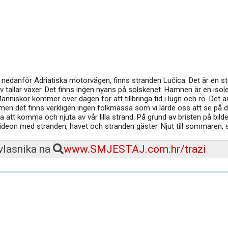
 nedanför Adriatiska motorvägen, finns stranden Lučica. Det är en st
av tallar växer. Det finns ingen nyans på solskenet. Hamnen är en isol
 Människor kommer över dagen för att tillbringa tid i lugn och ro. Det ä
 men det finns verkligen ingen folkmassa som vi lärde oss att se på d
la att komma och njuta av vår lilla strand. På grund av bristen på bild
videon med stranden, havet och stranden gäster. Njut till sommaren,
 vlasnika na
www.SMJESTAJ.com.hr/trazi