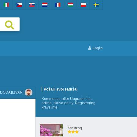
Login
Pošalji svoj sadržaj
DODAJE
IVAN
Kommentar
eller
Upgrade this
article
,
skriva en ny
. Registrering
krävs inte
Zaostrog