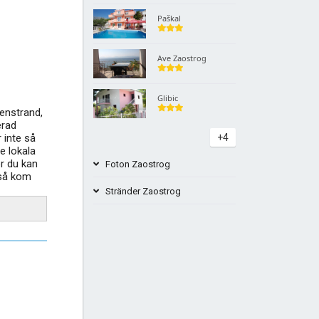
Paškal
Ave Zaostrog
Glibic
enstrand,
erad
r inte så
+4
e lokala
er du kan
Foton Zaostrog
 så kom
Stränder Zaostrog
Kamp Borova Zaostrog Beach
Strand Zaostrog Kroatien