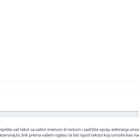
skustva ili fotografije.
.
lasnike apartmana.
tpišite vaš tekst sa vašim imenom ili nickom i zadržite opciju editiranja unos
ezerviraj.hr, link prema vašem oglasu će biti ispod teksta koji unosite kao na