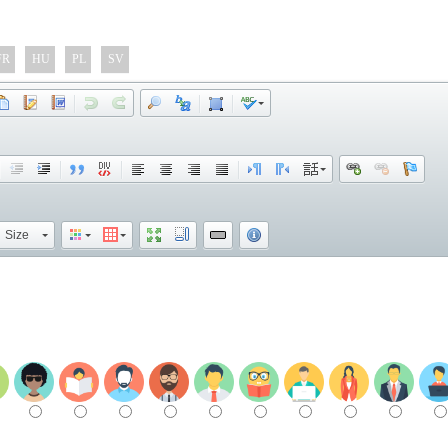
FR
HU
PL
SV
Size