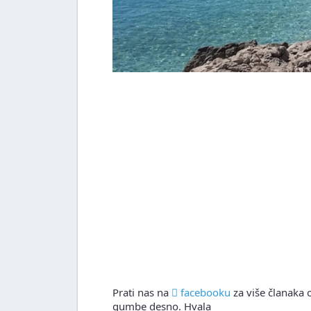
Prati nas na
facebooku
za više članaka o
gumbe desno. Hvala