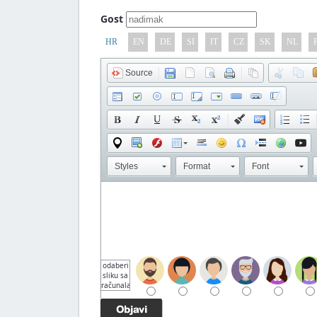
Gost
HR
EN
DE
SI
IT
CZ
SK
NL
Source
Styles
Format
Font
odaberi
sliku sa
računala