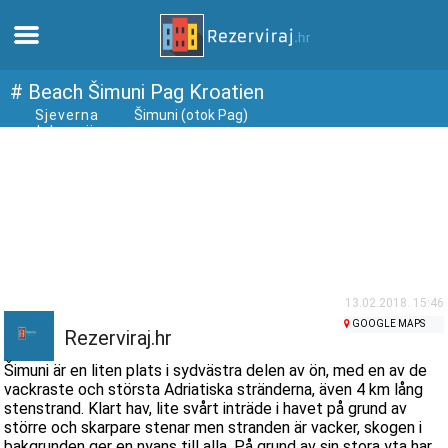
Hem
# Beach Šimuni Pag Kroatien
Sjeverna
Šimuni (otok Pag)
dalmacija
Lägenheter
Turistinformation
Stränder
webcams
13.02.2018. 15:46
GOOGLE MAPS
Rezerviraj.hr
Möt Kroatien
Šimuni är en liten plats i sydvästra delen av ön, med en av de
vackraste och största Adriatiska stränderna, även 4 km lång
stenstrand. Klart hav, lite svårt inträde i havet på grund av
museer
större och skarpare stenar men stranden är vacker, skogen i
bakgrunden ger en nyans till alla. På grund av sin stora yta har