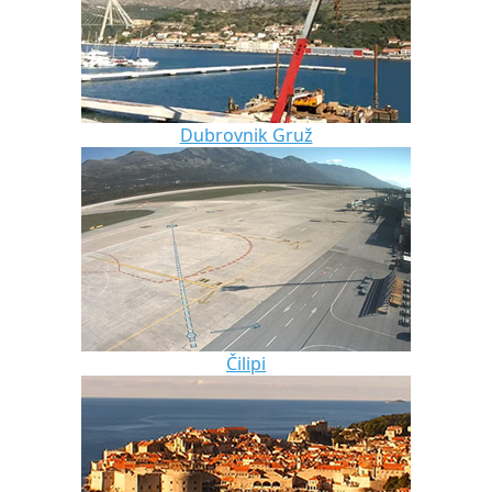
Dubrovnik Gruž
Čilipi