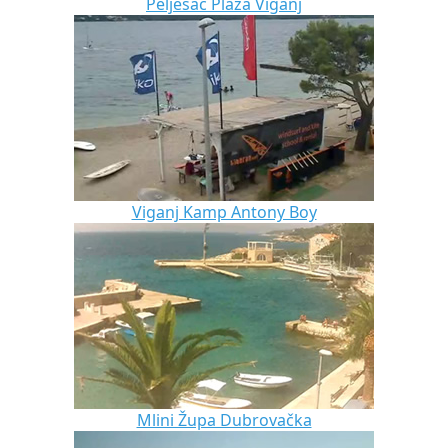
Pelješac Plaža Viganj
Viganj Kamp Antony Boy
Mlini Župa Dubrovačka