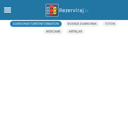
DUBROVNIK TURISTINFORMATION
BOENDE DUBROVNIK
FOTON
Hem
WEBCAMS
ARTIKLAR
Lägenheter
Turistinformation
Stränder
webcams
Möt Kroatien
museer