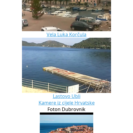
Vela Luka Korčula
Lastovo Ubli
Kamere iz cijele Hrvatske
Foton Dubrovnik