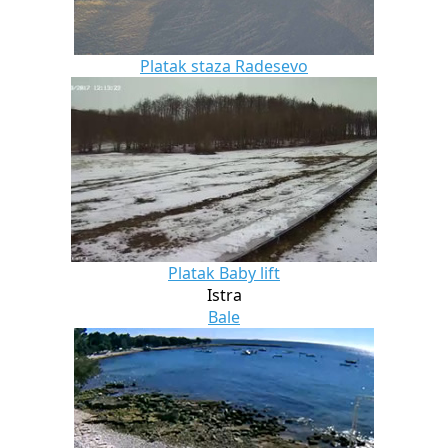
Platak staza Radesevo
Platak Baby lift
Istra
Bale