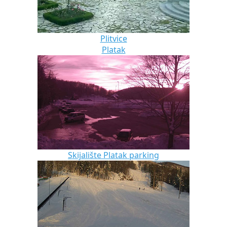
Plitvice
Platak
Skijalište Platak parking