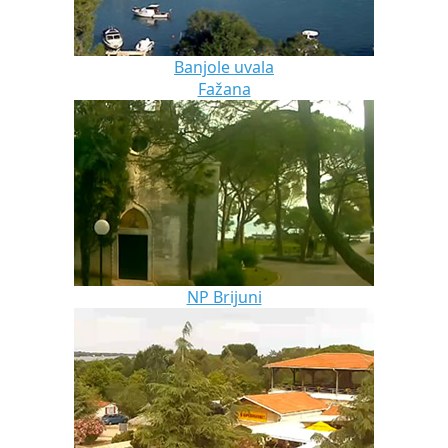
Banjole uvala
Fažana
NP Brijuni