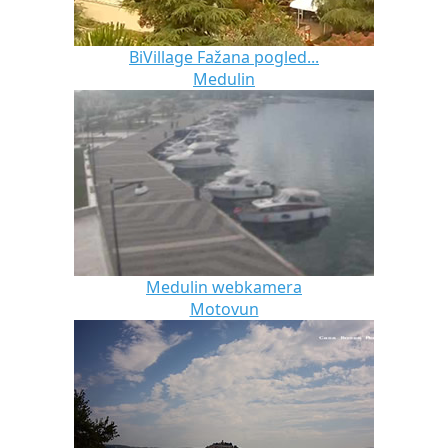
BiVillage Fažana pogled...
Medulin
Medulin webkamera
Motovun