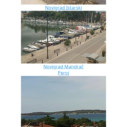
Novigrad Istarski
Novigrad Mandrač
Peroj