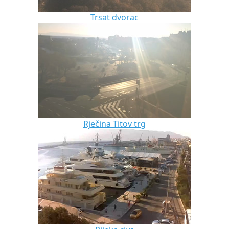
Trsat dvorac
Rječina Titov trg