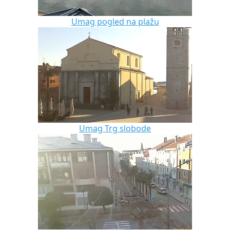
Umag pogled na plažu
Umag Trg slobode