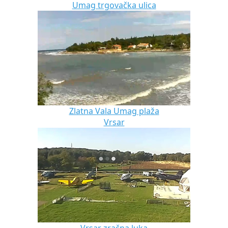
Umag trgovačka ulica
Zlatna Vala Umag plaža
Vrsar