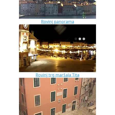
Rovinj panorama
Rovinj trg maršala Tita