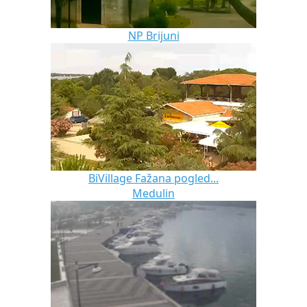
NP Brijuni
BiVillage Fažana pogled...
Medulin