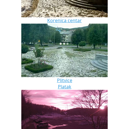
Korenica centar
Plitvice
Platak