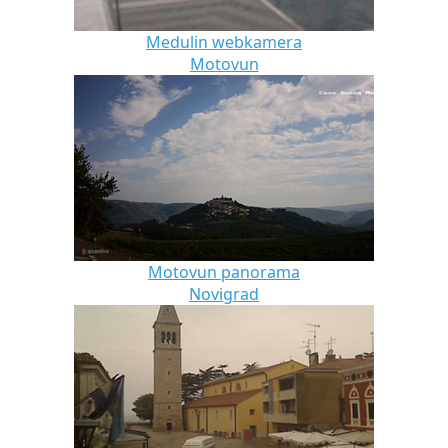
Medulin webkamera
Motovun
Motovun panorama
Novigrad