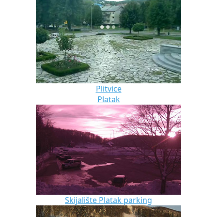
Plitvice
Platak
Skijalište Platak parking