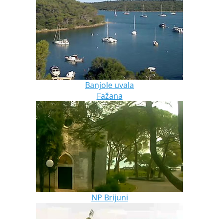
Banjole uvala
Fažana
NP Brijuni