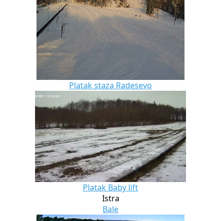
Platak staza Radesevo
Platak Baby lift
Istra
Bale