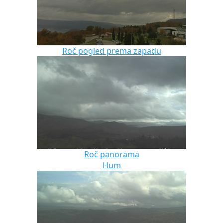
Roč pogled prema zapadu
Roč panorama
Hum