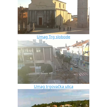
Umag Trg slobode
Umag trgovačka ulica