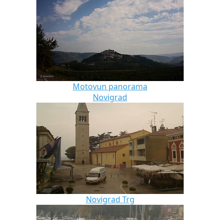
Motovun panorama
Novigrad
Novigrad Trg