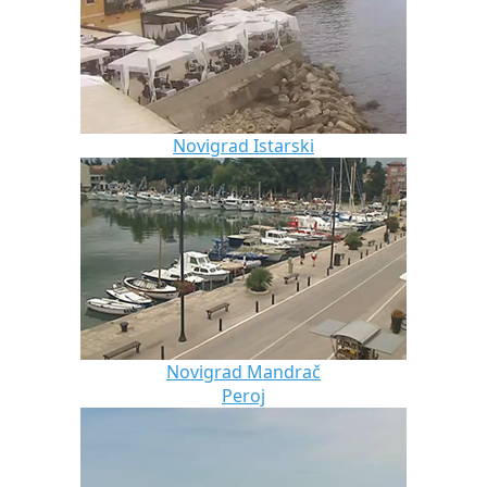
Novigrad Istarski
Novigrad Mandrač
Peroj