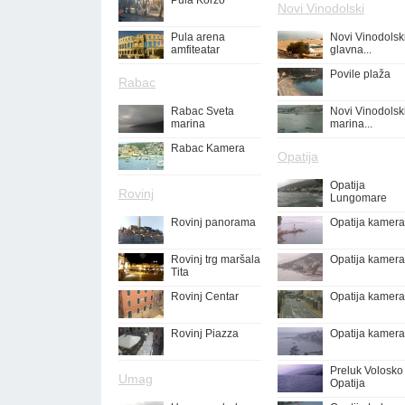
Pula Korzo
Novi Vinodolski
Pula arena
Novi Vinodolsk
amfiteatar
glavna...
Povile plaža
Rabac
Rabac Sveta
Novi Vinodolsk
marina
marina...
Rabac Kamera
Opatija
Opatija
Rovinj
Lungomare
Rovinj panorama
Opatija kamera
Rovinj trg maršala
Opatija kamera
Tita
Rovinj Centar
Opatija kamera
Rovinj Piazza
Opatija kamera
Preluk Volosko
Umag
Opatija