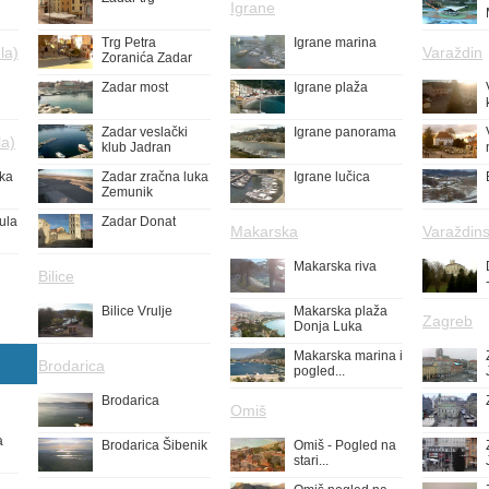
Igrane
Trg Petra
Igrane marina
la)
Varaždin
Zoranića Zadar
Zadar most
Igrane plaža
Zadar veslački
Igrane panorama
la)
klub Jadran
uka
Zadar zračna luka
Igrane lučica
Zemunik
ula
Zadar Donat
Makarska
Varaždins
Makarska riva
Bilice
Bilice Vrulje
Makarska plaža
Zagreb
Donja Luka
Makarska marina i
Brodarica
pogled...
Brodarica
Omiš
a
Brodarica Šibenik
Omiš - Pogled na
stari...