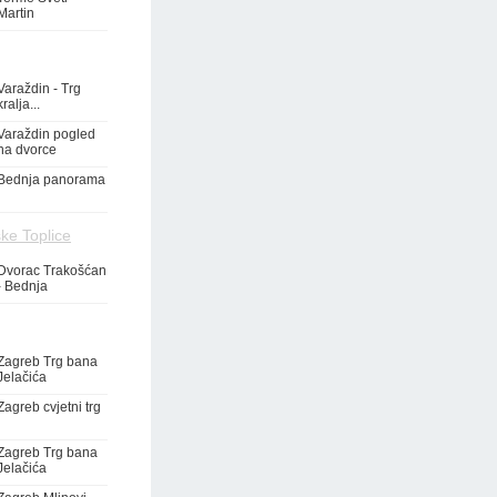
Martin
Varaždin - Trg
kralja...
Varaždin pogled
na dvorce
Bednja panorama
ke Toplice
Dvorac Trakošćan
- Bednja
Zagreb Trg bana
Jelačića
Zagreb cvjetni trg
Zagreb Trg bana
Jelačića