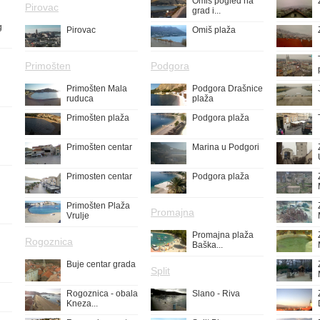
Omiš pogled na
Pirovac
grad i...
g
Pirovac
Omiš plaža
Primošten
Podgora
Primošten Mala
Podgora Drašnice
ruduca
plaža
Primošten plaža
Podgora plaža
Primošten centar
Marina u Podgori
Primosten centar
Podgora plaža
Primošten Plaža
Promajna
Vrulje
Promajna plaža
Rogoznica
Baška...
Buje centar grada
Split
Rogoznica - obala
Slano - Riva
Kneza...