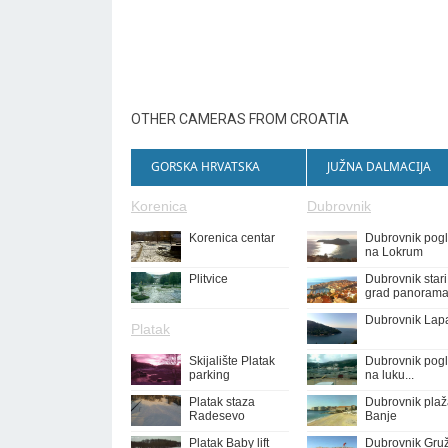
OTHER CAMERAS FROM CROATIA
GORSKA HRVATSKA
JUŽNA DALMACIJA
Korenica
Dubrovnik
Korenica centar
Dubrovnik pog
na Lokrum
Plitvice
Dubrovnik stari
grad panoram
Dubrovnik Lap
Platak
Skijalište Platak
Dubrovnik pog
parking
na luku...
Platak staza
Dubrovnik pla
Radesevo
Banje
Platak Baby lift
Dubrovnik Gru