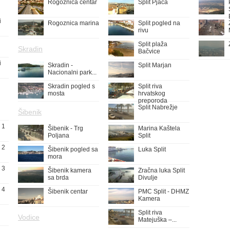
Rogoznica centar
Split Pjaca
i
Rogoznica marina
Split pogled na
rivu
Split plaža
Skradin
Bačvice
i
Skradin -
Split Marjan
Nacionalni park...
Skradin pogled s
Split riva
mosta
hrvatskog
preporoda
Split Nabrežje
Šibenik
 1
Šibenik - Trg
Marina Kaštela
Poljana
Split
 2
Šibenik pogled sa
Luka Split
mora
 3
Šibenik kamera
Zračna luka Split
sa brda
Divulje
 4
Šibenik centar
PMC Split - DHMZ
Kamera
Split riva
Vodice
Matejuška –...