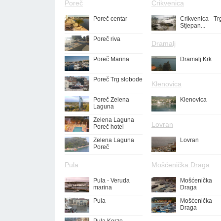
Poreč
Crikvenica
Poreč centar
Crikvenica - Tr
Stjepan...
Poreč riva
Dramalj
Poreč Marina
Dramalj Krk
Poreč Trg slobode
Klenovica
Poreč Zelena
Klenovica
Laguna
Zelena Laguna
Lovran
Poreč hotel
Zelena Laguna
Lovran
Poreč
Pula
Mošćenička Draga
Pula - Veruda
Mošćenička
marina
Draga
Pula
Mošćenička
Draga