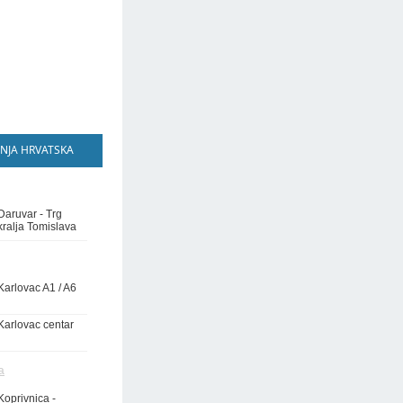
NJA HRVATSKA
Daruvar - Trg
kralja Tomislava
Karlovac A1 / A6
Karlovac centar
a
Koprivnica -