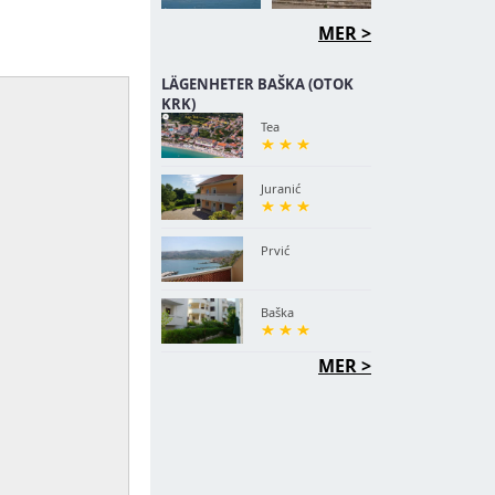
MER >
LÄGENHETER BAŠKA (OTOK
KRK)
Tea
Juranić
Prvić
Baška
MER >