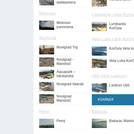
webkamera
Motovun
Lumbarda (otok Korču
Motovun
Lumbarda
panorama
Korčula
Novigrad
Vela Luka (otok Korču
Novigrad Trg
Korčula Vela l
Novigrad -
Vela Luka Korč
Mandrač
Aquapark –
Ubli (otok Lastovo)
Istralandia
Novigrad Istarski
Lastovo Ubli
Novigrad
KVARNER
Mandrač
Peroj
Bakarac
Peroj
Bakarac Marin