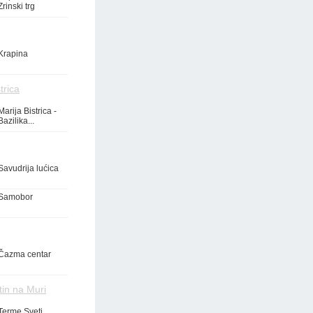
Zrinski trg
Krapina
trica
Marija Bistrica -
Bazilika...
Savudrija lućica
Samobor
Čazma centar
tin na Muri
Terme Sveti