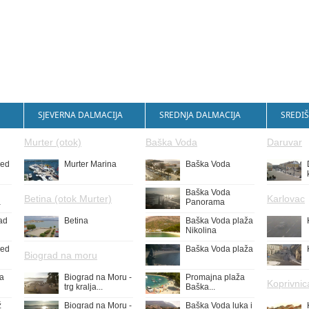
SJEVERNA DALMACIJA
SREDNJA DALMACIJA
SREDIŠ
Murter (otok)
Baška Voda
Daruvar
led
Murter Marina
Baška Voda
Baška Voda
Betina (otok Murter)
Karlovac
a
Panorama
ad
Betina
Baška Voda plaža
Nikolina
led
Baška Voda plaža
Biograd na moru
ža
Biograd na Moru -
Promajna plaža
Koprivnic
trg kralja...
Baška...
ž
Biograd na Moru -
Baška Voda luka i