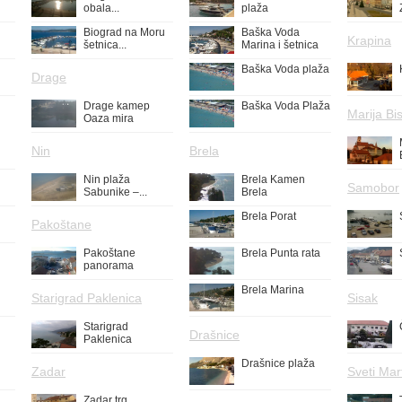
obala...
plaža
Biograd na Moru
Baška Voda
Krapina
šetnica...
Marina i šetnica
Baška Voda plaža
Drage
Drage kamep
Baška Voda Plaža
Marija Bis
Oaza mira
Nin
Brela
Nin plaža
Brela Kamen
Samobor
Sabunike –...
Brela
Brela Porat
Pakoštane
Pakoštane
Brela Punta rata
panorama
Brela Marina
Starigrad Paklenica
Sisak
Starigrad
Drašnice
Paklenica
Drašnice plaža
Zadar
Sveti Mar
Zadar trg