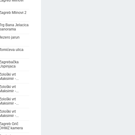
Zagreb Mlinovi
Zagreb Mlinovi 2
Trg Bana Jelacica
panorama
Jezero jarun
Tomićeva ulica
Zagrebačka
Uspinjaca
Zološki vrt
Maksimir -...
Zološki vrt
Maksimir -...
Zološki vrt
Maksimir -...
Zološki vrt
Maksimir -...
Zagreb Grič
DHMZ kamera