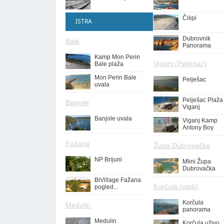
Čilipi
ISTRA
Dubrovnik
Bale
Panorama
Kamp Mon Perin
Viganj (Pelješac)
Bale plaža
Mon Perin Bale
Pelješac
uvala
Pelješac Plaža
Banjole
Viganj
Banjole uvala
Viganj Kamp
Antony Boy
Fažana
Župa Dubrovačka
NP Brijuni
Mlini Župa
Dubrovačka
BiVillage Fažana
Korčula (otok)
pogled...
Korčula
Medulin
panorama
Medulin
Korčula uživo