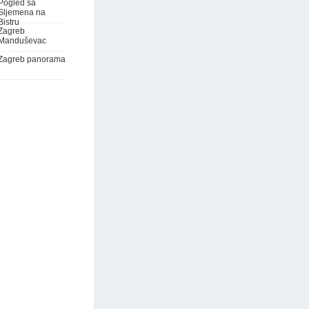
Pogled sa
Sljemena na
Bistru
Zagreb
Manduševac
Zagreb panorama