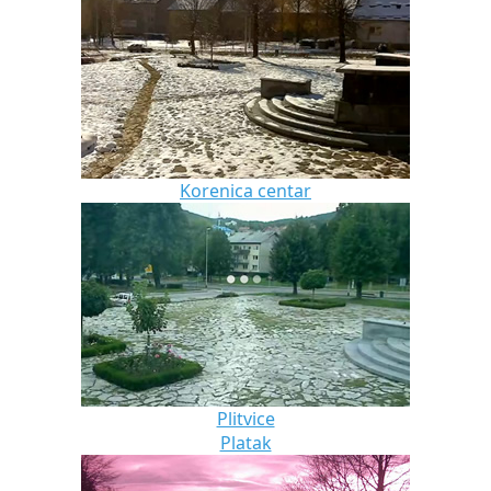
Korenica centar
Plitvice
Platak