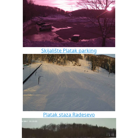
Skijalište Platak parking
Platak staza Radesevo