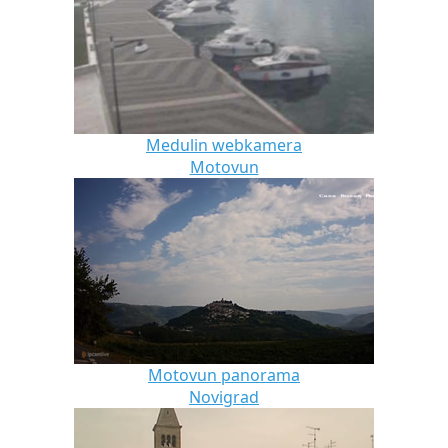
Medulin webkamera
Motovun
Motovun panorama
Novigrad