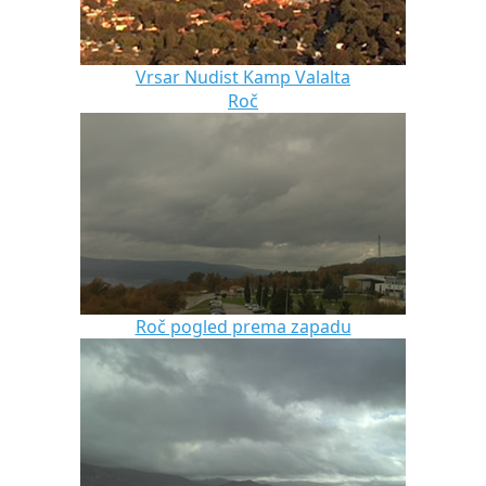
Vrsar Nudist Kamp Valalta
Roč
Roč pogled prema zapadu