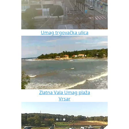
Umag trgovačka ulica
Zlatna Vala Umag plaža
Vrsar