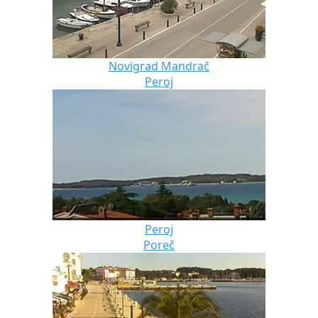
Novigrad Mandrač
Peroj
Peroj
Poreč