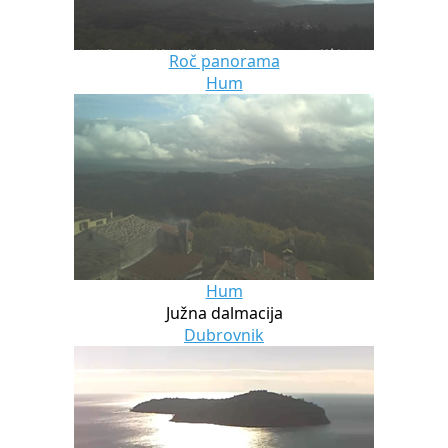
Roč panorama
Hum
Hum
Južna dalmacija
Dubrovnik