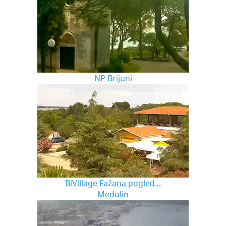
NP Brijuni
BiVillage Fažana pogled...
Medulin