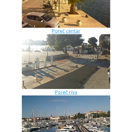
Poreč centar
Poreč riva