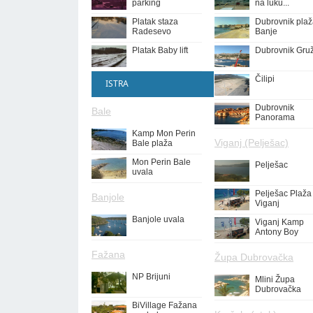
parking
na luku...
Platak staza
Dubrovnik pla
Radesevo
Banje
Platak Baby lift
Dubrovnik Gru
Čilipi
ISTRA
Dubrovnik
Bale
Panorama
Kamp Mon Perin
Viganj (Pelješac)
Bale plaža
Mon Perin Bale
Pelješac
uvala
Pelješac Plaža
Banjole
Viganj
Banjole uvala
Viganj Kamp
Antony Boy
Fažana
Župa Dubrovačka
NP Brijuni
Mlini Župa
Dubrovačka
BiVillage Fažana