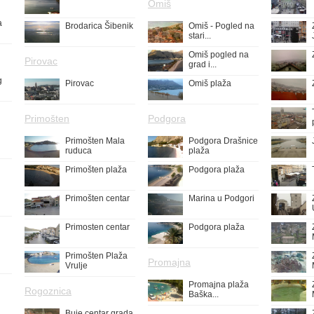
Omiš
a
Brodarica Šibenik
Omiš - Pogled na
stari...
Omiš pogled na
Pirovac
grad i...
g
Pirovac
Omiš plaža
Primošten
Podgora
Primošten Mala
Podgora Drašnice
ruduca
plaža
Primošten plaža
Podgora plaža
Primošten centar
Marina u Podgori
Primosten centar
Podgora plaža
Primošten Plaža
Promajna
Vrulje
Promajna plaža
Rogoznica
Baška...
Buje centar grada