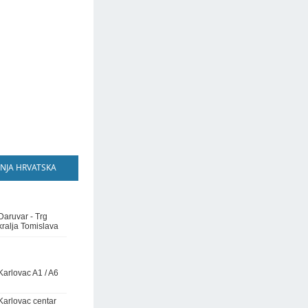
NJA HRVATSKA
Daruvar - Trg
kralja Tomislava
Karlovac A1 / A6
Karlovac centar