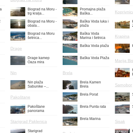
ža
Biograd na Moru -
Promajna plaža
Koprivnic
trg kralja...
Baška...
ž
Biograd na Moru -
Baška Voda luka i
obala...
plaža
Biograd na Moru
Baška Voda
Krapina
šetnica...
Marina i šetnica
Baška Voda plaža
Drage
Drage kamep
Baška Voda Plaža
Marija Bis
Oaza mira
Nin
Brela
Nin plaža
Brela Kamen
Samobor
Sabunike –...
Brela
Brela Porat
Pakoštane
Pakoštane
Brela Punta rata
panorama
Brela Marina
Starigrad Paklenica
Sisak
Starigrad