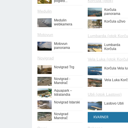
Korčula (otok)
pogled...
Korčula
Medulin
panorama
Medulin
Korčula uživo
webkamera
Motovun
Lumbarda (otok Korču
Motovun
Lumbarda
panorama
Korčula
Novigrad
Vela Luka (otok Korču
Novigrad Trg
Korčula Vela l
Novigrad -
Vela Luka Korč
Mandrač
Aquapark –
Ubli (otok Lastovo)
Istralandia
Novigrad Istarski
Lastovo Ubli
Novigrad
KVARNER
Mandrač