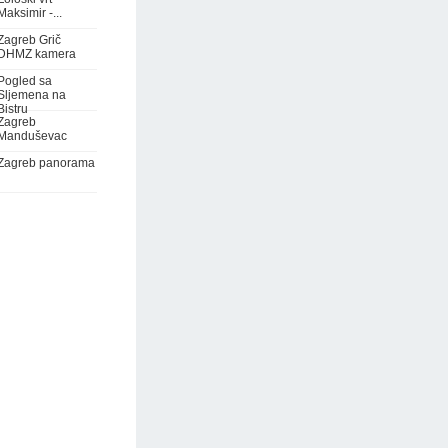
Maksimir -...
Zagreb Grič
DHMZ kamera
Pogled sa
Sljemena na
Bistru
Zagreb
Manduševac
Zagreb panorama