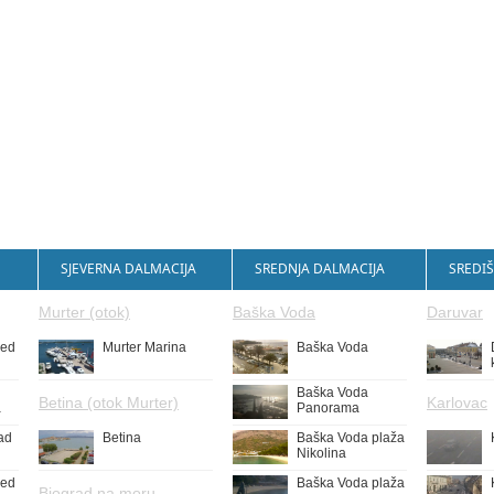
SJEVERNA DALMACIJA
SREDNJA DALMACIJA
SREDIŠ
Murter (otok)
Baška Voda
Daruvar
led
Murter Marina
Baška Voda
Baška Voda
Betina (otok Murter)
Karlovac
a
Panorama
ad
Betina
Baška Voda plaža
Nikolina
led
Baška Voda plaža
Biograd na moru