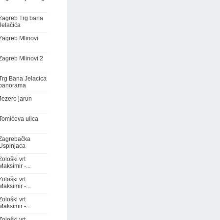
Zagreb Trg bana
Jelačića
Zagreb Mlinovi
Zagreb Mlinovi 2
Trg Bana Jelacica
panorama
Jezero jarun
Tomićeva ulica
Zagrebačka
Uspinjaca
Zološki vrt
Maksimir -...
Zološki vrt
Maksimir -...
Zološki vrt
Maksimir -...
Zološki vrt