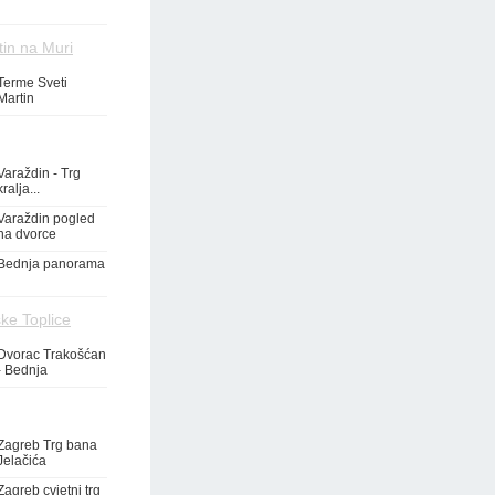
tin na Muri
Terme Sveti
Martin
Varaždin - Trg
kralja...
Varaždin pogled
na dvorce
Bednja panorama
ke Toplice
Dvorac Trakošćan
- Bednja
Zagreb Trg bana
Jelačića
Zagreb cvjetni trg