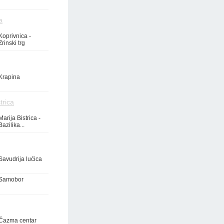
a
Koprivnica -
Zrinski trg
Krapina
trica
Marija Bistrica -
Bazilika...
Savudrija lućica
Samobor
Čazma centar