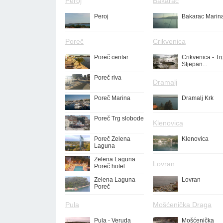
Peroj
Bakarac
Peroj
Bakarac Marin
Poreč
Crikvenica
Poreč centar
Crikvenica - Tr
Stjepan...
Poreč riva
Dramalj
Poreč Marina
Dramalj Krk
Poreč Trg slobode
Klenovica
Poreč Zelena
Klenovica
Laguna
Zelena Laguna
Lovran
Poreč hotel
Zelena Laguna
Lovran
Poreč
Pula
Mošćenička Draga
Pula - Veruda
Mošćenička