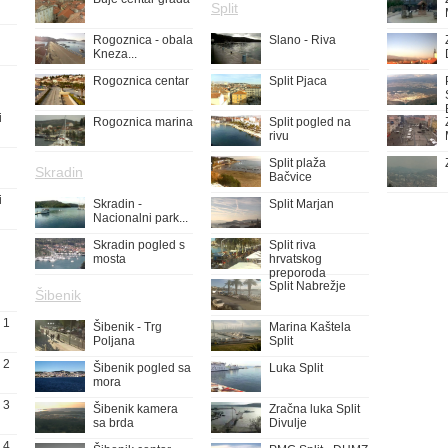
Split
Rogoznica - obala
Slano - Riva
Kneza...
Rogoznica centar
Split Pjaca
i
Rogoznica marina
Split pogled na
rivu
Split plaža
Skradin
Bačvice
i
Skradin -
Split Marjan
Nacionalni park...
Skradin pogled s
Split riva
mosta
hrvatskog
preporoda
Split Nabrežje
Šibenik
 1
Šibenik - Trg
Marina Kaštela
Poljana
Split
 2
Šibenik pogled sa
Luka Split
mora
 3
Šibenik kamera
Zračna luka Split
sa brda
Divulje
 4