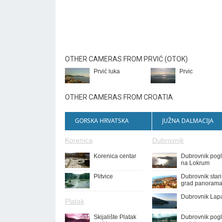
OTHER CAMERAS FROM PRVIĆ (OTOK)
Prvić luka
Prvic
OTHER CAMERAS FROM CROATIA
GORSKA HRVATSKA
JUŽNA DALMACIJA
Korenica
Dubrovnik
Korenica centar
Dubrovnik pog
na Lokrum
Plitvice
Dubrovnik stari
grad panoram
Dubrovnik Lap
Platak
Skijalište Platak
Dubrovnik pog