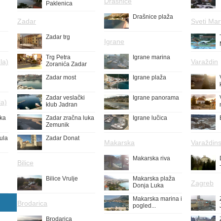
Drašnice
Paklenica
Drašnice plaža
Zadar
Sveti Mar
Zadar trg
Igrane
Trg Petra
Igrane marina
la)
Varaždin
Zoranića Zadar
Zadar most
Igrane plaža
Zadar veslački
Igrane panorama
la)
klub Jadran
uka
Zadar zračna luka
Igrane lučica
Zemunik
ula
Zadar Donat
Makarska
Varaždins
Makarska riva
Bilice
Bilice Vrulje
Makarska plaža
Zagreb
Donja Luka
Makarska marina i
Brodarica
pogled...
Brodarica