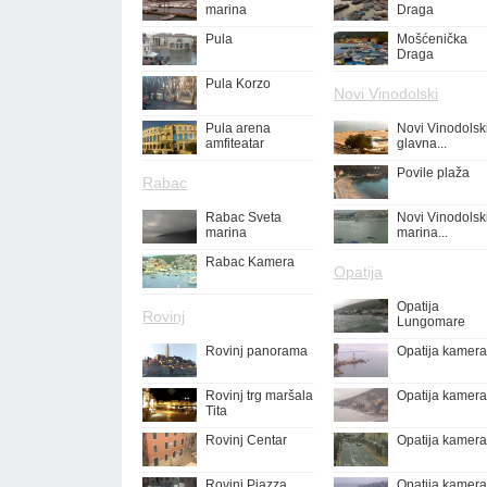
marina
Draga
Pula
Mošćenička
Draga
Pula Korzo
Novi Vinodolski
Pula arena
Novi Vinodolsk
amfiteatar
glavna...
Povile plaža
Rabac
Rabac Sveta
Novi Vinodolsk
marina
marina...
Rabac Kamera
Opatija
Opatija
Rovinj
Lungomare
Rovinj panorama
Opatija kamera
Rovinj trg maršala
Opatija kamera
Tita
Rovinj Centar
Opatija kamera
Rovinj Piazza
Opatija kamera