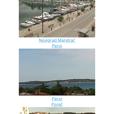
Novigrad Mandrač
Peroj
Peroj
Poreč