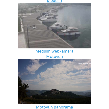
Medulin
Medulin webkamera
Motovun
Motovun panorama