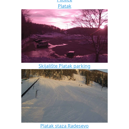
Platak
Skijalište Platak parking
Platak staza Radesevo