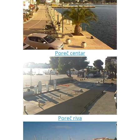
Poreč centar
Poreč riva