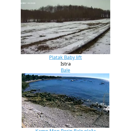
Platak Baby lift
Istra
Bale
Kamp Mon Perin Bale plaža