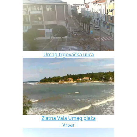
Umag trgovačka ulica
Zlatna Vala Umag plaža
Vrsar