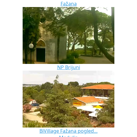
Fažana
NP Brijuni
BiVillage Fažana pogled...