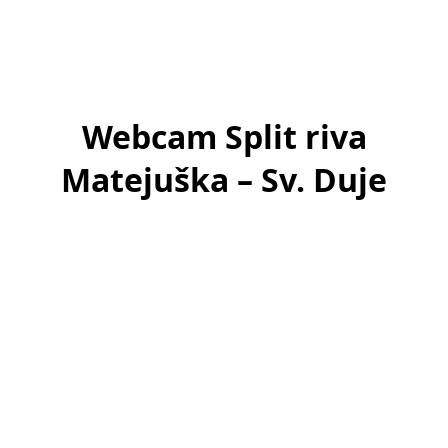
Webcam Split riva
Matejuška – Sv. Duje