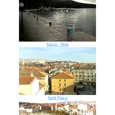
Slano - Riva
Split Pjaca