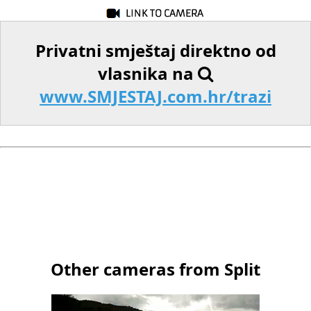
Privatni smještaj direktno od
vlasnika na
www.SMJESTAJ.com.hr/trazi
Other cameras from Split