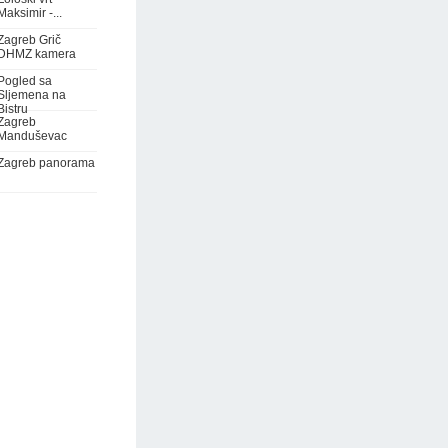
Maksimir -...
Zagreb Grič
DHMZ kamera
Pogled sa
Sljemena na
Bistru
Zagreb
Manduševac
Zagreb panorama