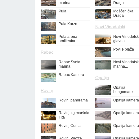
marina
Draga
Pula
Mošćenička
Draga
Pula Korzo
Novi Vinodolski
Pula arena
Novi Vinodolsk
amfiteatar
glavna...
Povile plaža
Rabac
Rabac Sveta
Novi Vinodolsk
marina
marina...
Rabac Kamera
Opatija
Opatija
Rovinj
Lungomare
Rovinj panorama
Opatija kamera
Rovinj trg maršala
Opatija kamera
Tita
Rovinj Centar
Opatija kamera
Rovinj Piazza
Opatija kamera