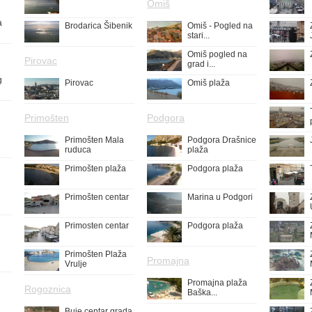
Omiš
a
Brodarica Šibenik
Omiš - Pogled na
stari...
Omiš pogled na
Pirovac
grad i...
g
Pirovac
Omiš plaža
Primošten
Podgora
Primošten Mala
Podgora Drašnice
ruduca
plaža
Primošten plaža
Podgora plaža
Primošten centar
Marina u Podgori
Primosten centar
Podgora plaža
Primošten Plaža
Promajna
Vrulje
Promajna plaža
Rogoznica
Baška...
Buje centar grada