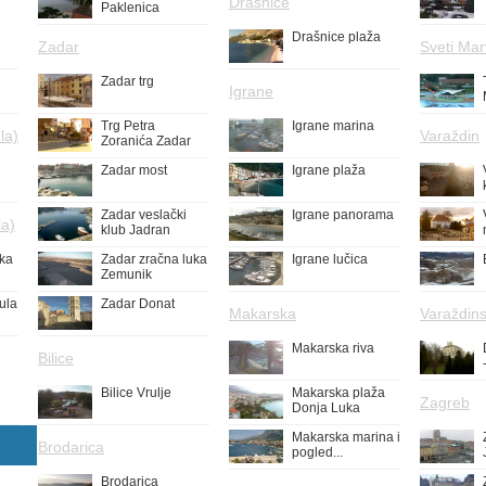
Drašnice
Paklenica
Drašnice plaža
Zadar
Sveti Mar
Zadar trg
Igrane
Trg Petra
Igrane marina
la)
Varaždin
Zoranića Zadar
Zadar most
Igrane plaža
Zadar veslački
Igrane panorama
la)
klub Jadran
uka
Zadar zračna luka
Igrane lučica
Zemunik
ula
Zadar Donat
Makarska
Varaždins
Makarska riva
Bilice
Bilice Vrulje
Makarska plaža
Zagreb
Donja Luka
Makarska marina i
Brodarica
pogled...
Brodarica