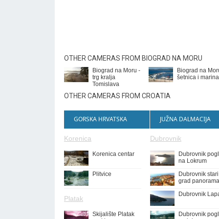
OTHER CAMERAS FROM BIOGRAD NA MORU
Biograd na Moru -
Biograd na Mor
trg kralja
šetnica i marina
Tomislava
OTHER CAMERAS FROM CROATIA
GORSKA HRVATSKA
JUŽNA DALMACIJA
Korenica
Dubrovnik
Korenica centar
Dubrovnik pog
na Lokrum
Plitvice
Dubrovnik stari
grad panoram
Dubrovnik Lap
Platak
Skijalište Platak
Dubrovnik pog