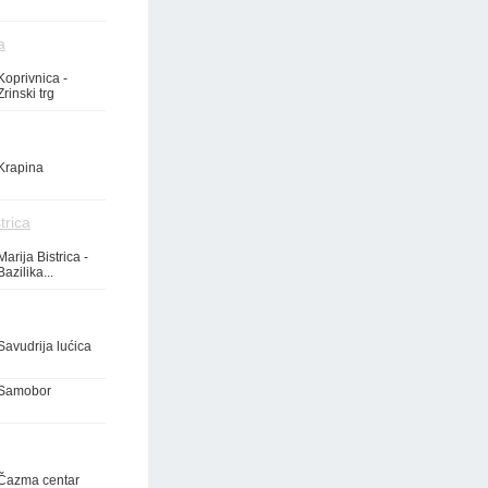
a
Koprivnica -
Zrinski trg
Krapina
trica
Marija Bistrica -
Bazilika...
Savudrija lućica
Samobor
Čazma centar