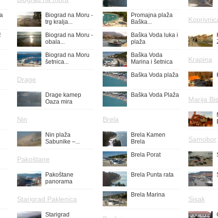
ža
Biograd na Moru -
Promajna plaža
Koprivnic
trg kralja...
Baška...
ž
Biograd na Moru -
Baška Voda luka i
obala...
plaža
Biograd na Moru
Baška Voda
Krapina
šetnica...
Marina i šetnica
Baška Voda plaža
Drage
Drage kamep
Baška Voda Plaža
Marija Bis
Oaza mira
Nin
Brela
Nin plaža
Brela Kamen
Samobor
Sabunike –...
Brela
Brela Porat
Pakoštane
Pakoštane
Brela Punta rata
panorama
Brela Marina
Starigrad Paklenica
Sisak
Starigrad