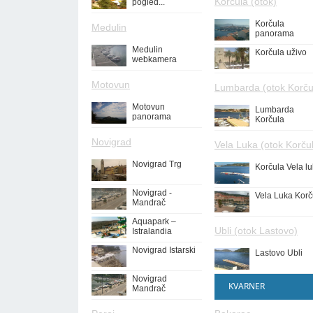
Korčula (otok)
pogled...
Korčula
Medulin
panorama
Medulin
Korčula uživo
webkamera
Motovun
Lumbarda (otok Korču
Motovun
Lumbarda
panorama
Korčula
Novigrad
Vela Luka (otok Korču
Novigrad Trg
Korčula Vela l
Novigrad -
Vela Luka Korč
Mandrač
Aquapark –
Ubli (otok Lastovo)
Istralandia
Novigrad Istarski
Lastovo Ubli
Novigrad
KVARNER
Mandrač