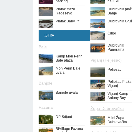
parking
na luku...
Platak staza
Dubrovnik pla
Radesevo
Banje
Platak Baby lift
Dubrovnik Gru
Čilipi
ISTRA
Dubrovnik
Bale
Panorama
Kamp Mon Perin
Viganj (Pelješac)
Bale plaža
Mon Perin Bale
Pelješac
uvala
Pelješac Plaža
Banjole
Viganj
Banjole uvala
Viganj Kamp
Antony Boy
Fažana
Župa Dubrovačka
NP Brijuni
Mlini Župa
Dubrovačka
BiVillage Fažana