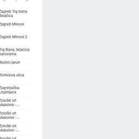
Zagreb Trg bana
Jelačića
Zagreb Mlinovi
Zagreb Mlinovi 2
Trg Bana Jelacica
panorama
Jezero jarun
Tomićeva ulica
Zagrebačka
Uspinjaca
Zološki vrt
Maksimir -...
Zološki vrt
Maksimir -...
Zološki vrt
Maksimir -...
Zološki vrt