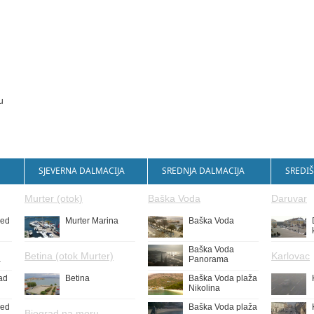
u
SJEVERNA DALMACIJA
SREDNJA DALMACIJA
SREDIŠ
Murter (otok)
Baška Voda
Daruvar
led
Murter Marina
Baška Voda
Baška Voda
Betina (otok Murter)
Karlovac
a
Panorama
ad
Betina
Baška Voda plaža
Nikolina
led
Baška Voda plaža
Biograd na moru