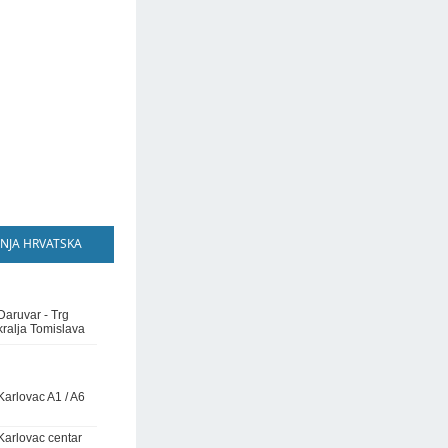
NJA HRVATSKA
Daruvar - Trg
kralja Tomislava
Karlovac A1 / A6
Karlovac centar