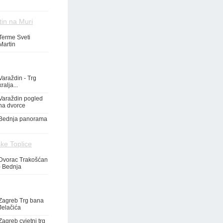
tin na Muri
Terme Sveti
Martin
Varaždin - Trg
kralja...
Varaždin pogled
na dvorce
Bednja panorama
ke Toplice
Dvorac Trakošćan
- Bednja
Zagreb Trg bana
Jelačića
Zagreb cvjetni trg