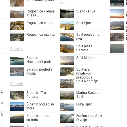
Split
Rogoznica - obala
Slano - Riva
Kneza...
Rogoznica centar
Split Pjaca
i
Rogoznica marina
Split pogled na
rivu
Split plaža
Skradin
Bačvice
i
Skradin -
Split Marjan
Nacionalni park...
Skradin pogled s
Split riva
mosta
hrvatskog
preporoda
Split Nabrežje
Šibenik
 1
Šibenik - Trg
Marina Kaštela
Poljana
Split
 2
Šibenik pogled sa
Luka Split
mora
 3
Šibenik kamera
Zračna luka Split
sa brda
Divulje
 4