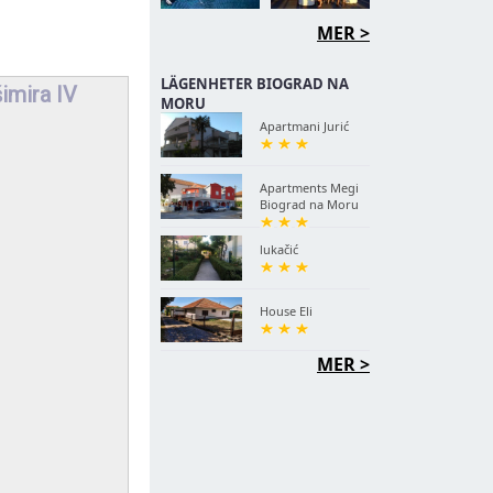
MER >
LÄGENHETER BIOGRAD NA
imira IV
MORU
Apartmani Jurić
Apartments Megi
Biograd na Moru
lukačić
House Eli
MER >