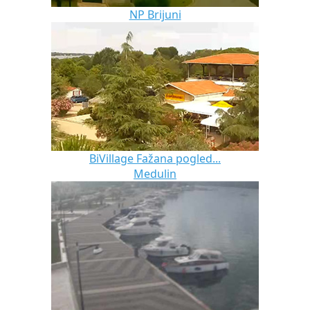
NP Brijuni
BiVillage Fažana pogled...
Medulin