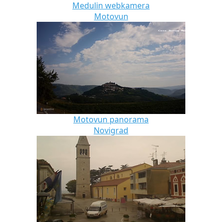
Medulin webkamera
Motovun
Motovun panorama
Novigrad