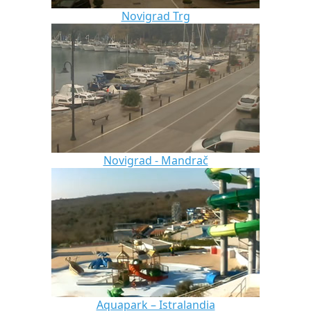
Novigrad Trg
Novigrad - Mandrač
Aquapark – Istralandia