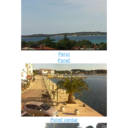
Peroj
Poreč
Poreč centar