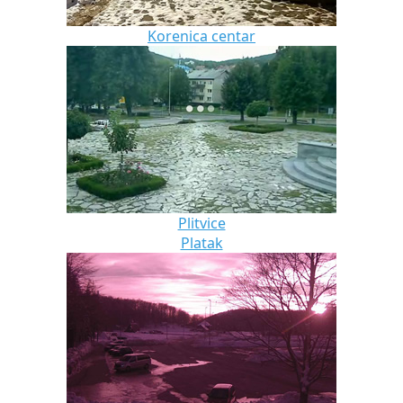
Korenica centar
Plitvice
Platak