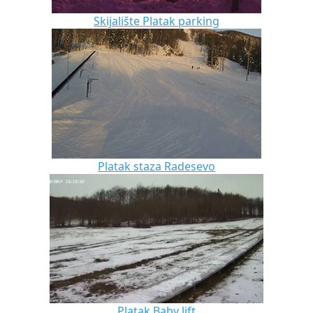
Skijalište Platak parking
Platak staza Radesevo
Platak Baby lift