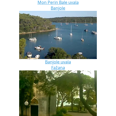
Mon Perin Bale uvala
Banjole
Banjole uvala
Fažana