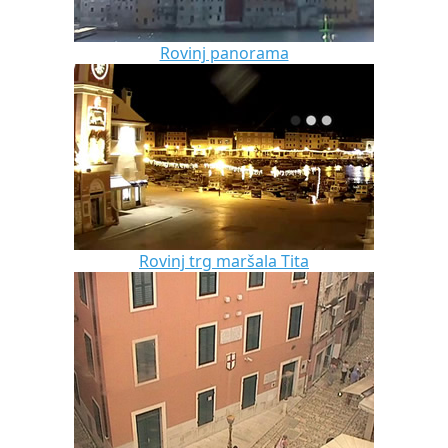
Rovinj panorama
Rovinj trg maršala Tita