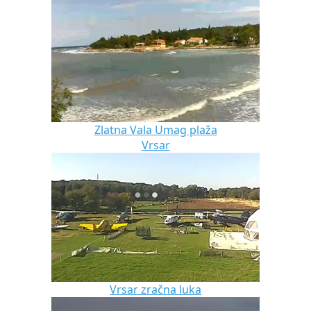
Zlatna Vala Umag plaža
Vrsar
Vrsar zračna luka