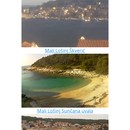
Mali Lošinj Škverić
Mali Lošinj Sunčana uvala