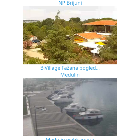
NP Brijuni
BiVillage Fažana pogled...
Medulin
Medulin webkamera