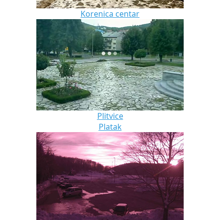
Korenica centar
Plitvice
Platak