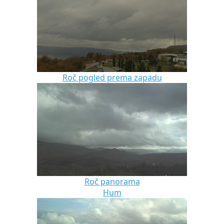
Roč pogled prema zapadu
Roč panorama
Hum