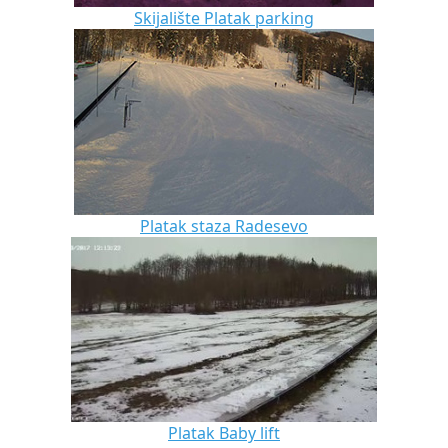
Skijalište Platak parking
Platak staza Radesevo
Platak Baby lift