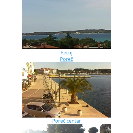
Peroj
Poreč
Poreč centar