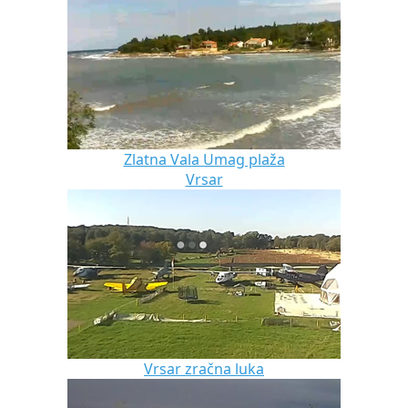
Zlatna Vala Umag plaža
Vrsar
Vrsar zračna luka