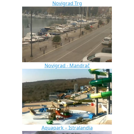
Novigrad Trg
Novigrad - Mandrač
Aquapark – Istralandia