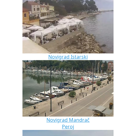
Novigrad Istarski
Novigrad Mandrač
Peroj