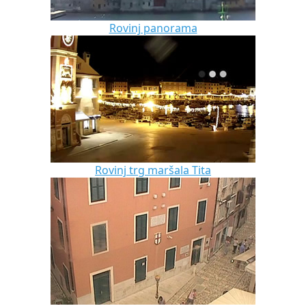
Rovinj panorama
Rovinj trg maršala Tita