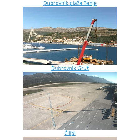
Dubrovnik plaža Banje
Dubrovnik Gruž
Čilipi