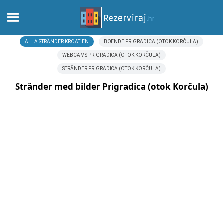
ALLA STRÄNDER KROATIEN
BOENDE PRIGRADICA (OTOK KORČULA)
Hem
WEBCAMS PRIGRADICA (OTOK KORČULA)
STRÄNDER PRIGRADICA (OTOK KORČULA)
Lägenheter
Stränder med bilder Prigradica (otok Korčula)
Turistinformation
Stränder
webcams
Möt Kroatien
museer