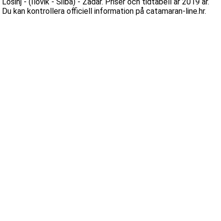
Lošinj - (Ilovik - Silba) - Zadar. Priser och tidtabell är 2019 år.
Du kan kontrollera officiell information på catamaran-line.hr.