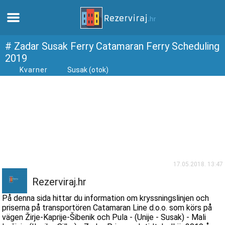
Hem
# Zadar Susak Ferry Catamaran Ferry Scheduling
2019
Kvarner
Susak (otok)
Lägenheter
Turistinformation
Stränder
webcams
17.05.2018. 13:47
Möt Kroatien
Rezerviraj.hr
På denna sida hittar du information om kryssningslinjen och
museer
priserna på transportören Catamaran Line d.o.o. som körs på
vägen Žirje-Kaprije-Šibenik och Pula - (Unije - Susak) - Mali