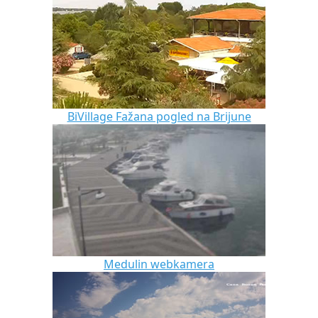
BiVillage Fažana pogled na Brijune
Medulin webkamera