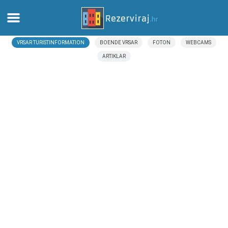
VRSAR TURISTINFORMATION
BOENDE VRSAR
FOTON
WEBCAMS
Hem
ARTIKLAR
Lägenheter
Turistinformation
Stränder
webcams
Möt Kroatien
museer