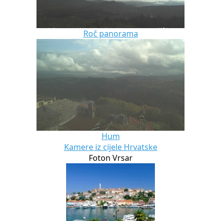
Roč panorama
Hum
Kamere iz cijele Hrvatske
Foton Vrsar