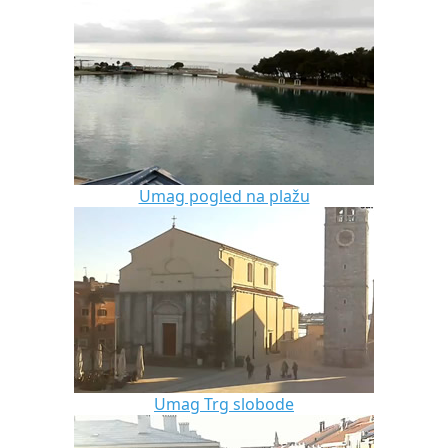
Umag pogled na plažu
Umag Trg slobode