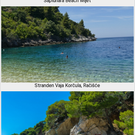
Saplunara Beach Mljet
Stranden Vaja Korčula, Račišće