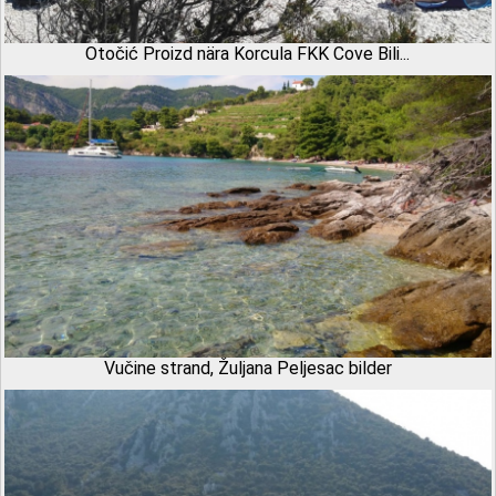
Otočić Proizd nära Korcula FKK Cove Bili...
Vučine strand, Žuljana Peljesac bilder