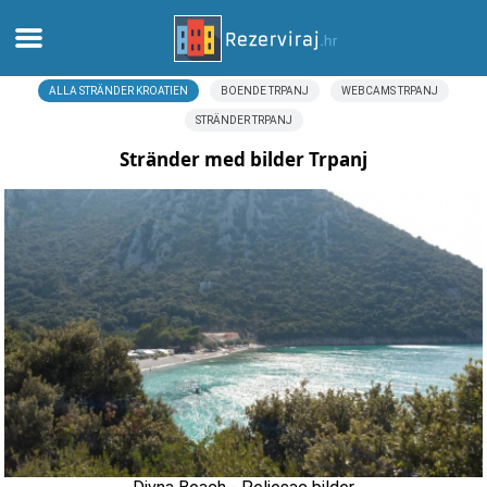
ALLA STRÄNDER KROATIEN
BOENDE TRPANJ
WEBCAMS TRPANJ
Hem
STRÄNDER TRPANJ
Lägenheter
Stränder med bilder Trpanj
Turistinformation
Stränder
webcams
Möt Kroatien
museer