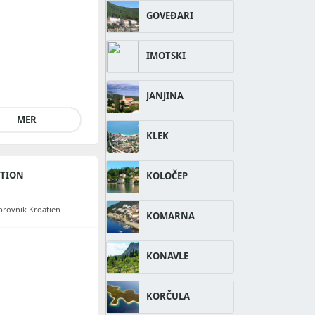
GOVEĐARI
IMOTSKI
JANJINA
MER
KLEK
KTION
KOLOČEP
brovnik Kroatien
KOMARNA
KONAVLE
KORČULA