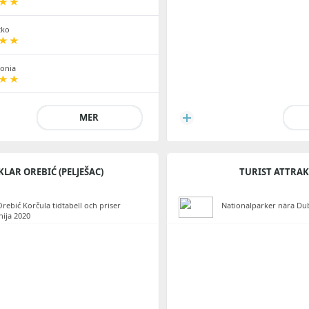
tko
onia
MER
KLAR OREBIĆ (PELJEŠAC)
TURIST ATTRA
Orebić Korčula tidtabell och priser
Nationalparker nära Du
nija 2020