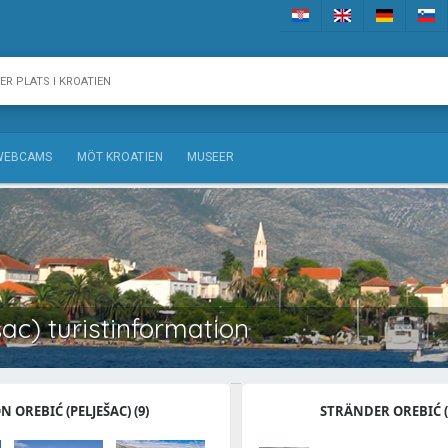
WEBCAMS
MÖT KROATIEN
MUSEER
šac) turistinformation
 OREBIĆ (PELJEŠAC) (9)
STRÄNDER OREBIĆ (