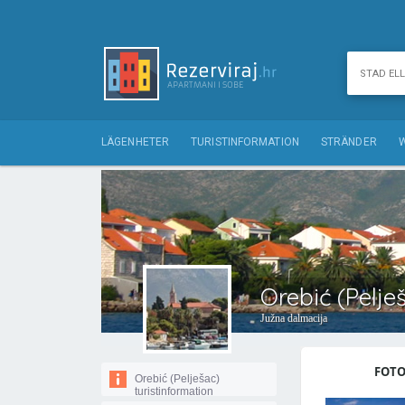
LÄGENHETER
TURISTINFORMATION
STRÄNDER
Orebić (Pelje
Južna dalmacija
FOTON
Orebić (Pelješac)
turistinformation