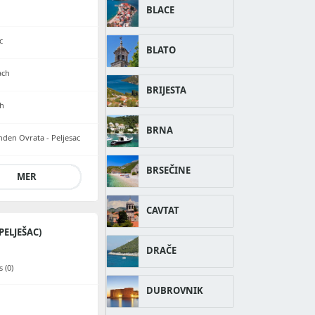
BLACE
c
BLATO
ach
BRIJESTA
ch
BRNA
den Ovrata - Peljesac
BRSEČINE
MER
CAVTAT
ELJEŠAC)
DRAČE
 (0)
DUBROVNIK