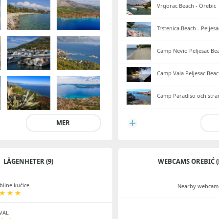
Vrgorac Beach - Orebic
Trstenica Beach - Peljesa
Camp Nevio Peljesac Be
Camp Vala Peljesac Bea
Camp Paradiso och stran
MER
LÄGENHETER (9)
WEBCAMS OREBIĆ (P
ilne kućice
Nearby webcams
VAL