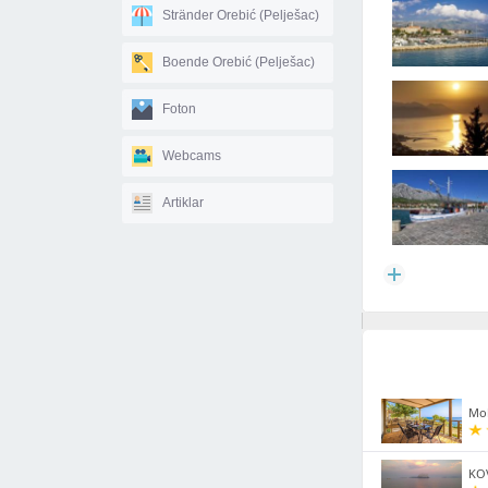
Stränder Orebić (Pelješac)
Boende Orebić (Pelješac)
Foton
Webcams
Artiklar
Mob
KO