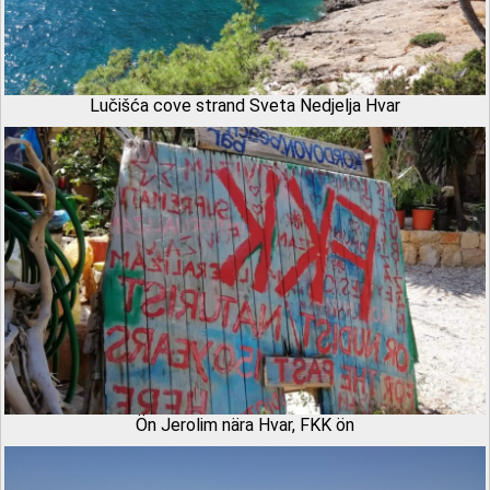
Lučišća cove strand Sveta Nedjelja Hvar
Ön Jerolim nära Hvar, FKK ön