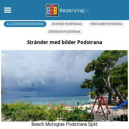
ALLA STRÄNDER KROATIEN
BOENDE PODSTRANA
WEBCAMS PODSTRANA
Hem
STRÄNDER PODSTRANA
Lägenheter
Stränder med bilder Podstrana
Turistinformation
Stränder
webcams
Möt Kroatien
museer
Beach Mutogras Podstrana Split