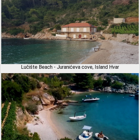
Lučište Beach - Juranićeva cove, Island Hvar