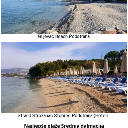
Grljevac Beach Podstrana
Strand Strožanac Stobreč Podstrana (Hotell...
Najljepše plaže Srednja dalmacija